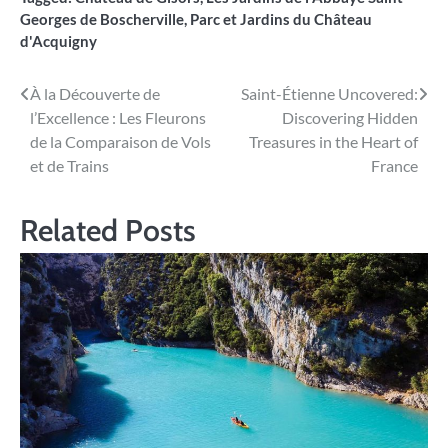
Georges de Boscherville
,
Parc et Jardins du Château
d'Acquigny
Navigation
À la Découverte de
Saint-Étienne Uncovered:
l’Excellence : Les Fleurons
Discovering Hidden
de
de la Comparaison de Vols
Treasures in the Heart of
l’article
et de Trains
France
Related Posts