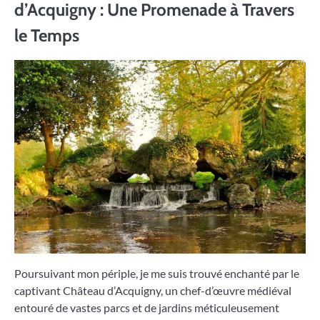
d’Acquigny : Une Promenade à Travers
le Temps
Poursuivant mon périple, je me suis trouvé enchanté par le
captivant Château d’Acquigny, un chef-d’œuvre médiéval
entouré de vastes parcs et de jardins méticuleusement