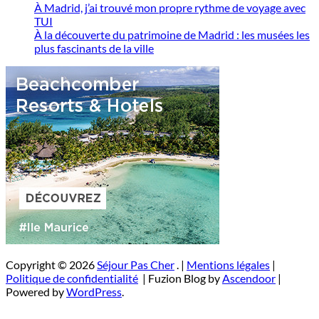
À Madrid, j’ai trouvé mon propre rythme de voyage avec
TUI
À la découverte du patrimoine de Madrid : les musées les
plus fascinants de la ville
Copyright © 2026
Séjour Pas Cher
. |
Mentions légales
|
Politique de confidentialité
| Fuzion Blog by
Ascendoor
|
Powered by
WordPress
.