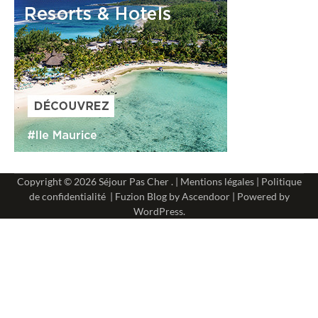
Copyright © 2026
Séjour Pas Cher
. |
Mentions légales
|
Politique
de confidentialité
| Fuzion Blog by
Ascendoor
| Powered by
WordPress
.