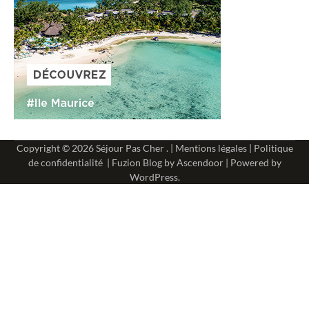
Copyright © 2026
Séjour Pas Cher
. |
Mentions légales
|
Politique
de confidentialité
| Fuzion Blog by
Ascendoor
| Powered by
WordPress
.