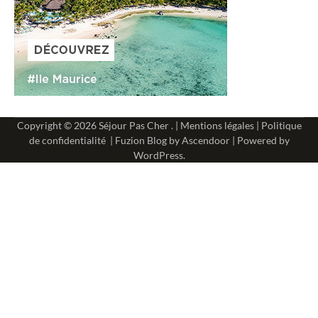
Copyright © 2026
Séjour Pas Cher
. |
Mentions légales
|
Politique
de confidentialité
| Fuzion Blog by
Ascendoor
| Powered by
WordPress
.