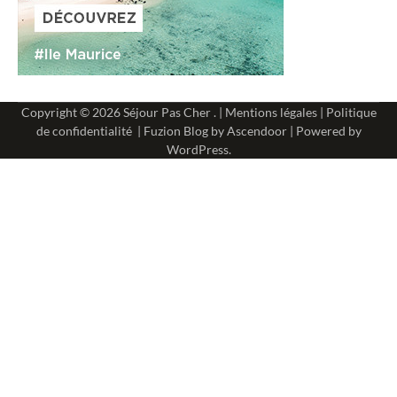
Copyright © 2026
Séjour Pas Cher
. |
Mentions légales
|
Politique
de confidentialité
| Fuzion Blog by
Ascendoor
| Powered by
WordPress
.