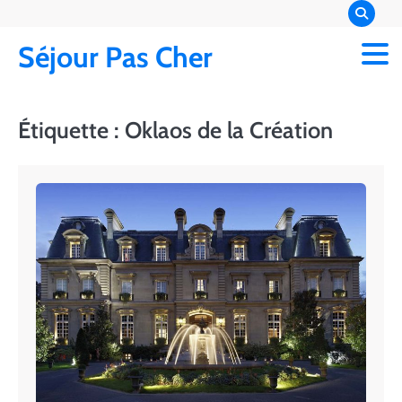
Skip
to
Séjour Pas Cher
content
Étiquette :
Oklaos de la Création