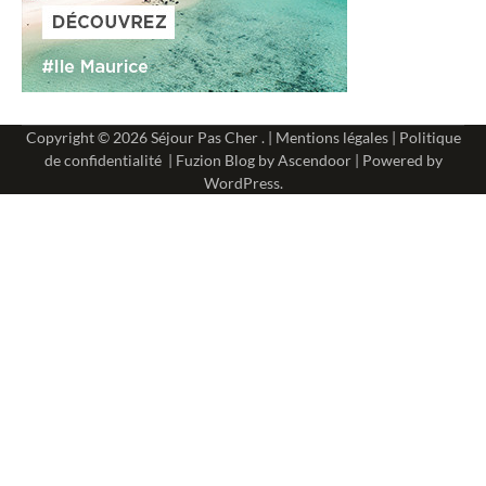
Copyright © 2026
Séjour Pas Cher
. |
Mentions légales
|
Politique
de confidentialité
| Fuzion Blog by
Ascendoor
| Powered by
WordPress
.