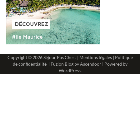
Copyright © 2026
Séjour Pas Cher
. |
Mentions légales
|
Politique
de confidentialité
| Fuzion Blog by
Ascendoor
| Powered by
WordPress
.