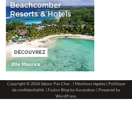
Copyright © 2026
Séjour Pas Cher
. |
Mentions légales
|
Politique
de confidentialité
| Fuzion Blog by
Ascendoor
| Powered by
WordPress
.