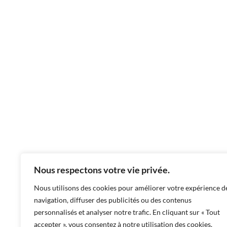
Transports
À la Découverte de la Richesse
Ferroviaire de la France
Mon périple à travers la France a été rien de moins qu’enchanté,
et une part significative de cette aventure a…
Romana
15/10/2023
Nous respectons votre vie privée.
Nous utilisons des cookies pour améliorer votre expérience d
navigation, diffuser des publicités ou des contenus
personnalisés et analyser notre trafic. En cliquant sur « Tout
accepter », vous consentez à notre utilisation des cookies.